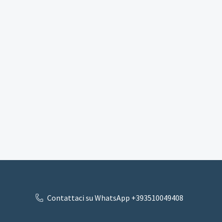
Contattaci su WhatsApp +393510049408