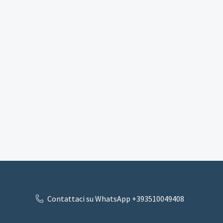
Contattaci su WhatsApp +393510049408